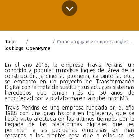
Todos
Como un gigante minorista ingles perdió 200 millones de dólares
los blogs
OpenPyme
En el año 201
5
, l
a empresa Travis Perkins, un
conocido y popular
minorista
i
ngles
de
l área de la
construcción, jardinería, plomeria, carpintería, etc.,
se embarco en un proyecto de Transformación
Digital
con la meta de
sustituir
sus
actuales
sistemas
heredados
que tenían
más de
30 años
de
antigüedad
por
l
a plataforma
en la nube Info
r M3.
Travis Perkins es una empresa fundada en el año
1988 con una gran historia en Inglaterra, que se
ha
bía
visto afectada en los últimos tiempos por la
llegada de las plataformas digitales
que les
permiten a las
pequeñas empresas
ser
más
cercanas a los clientes
cosa que a ellos se les