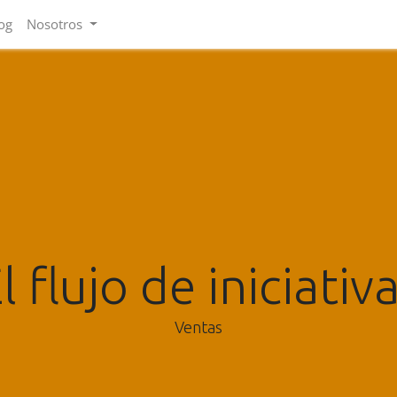
og
Nosotros
l flujo de iniciativ
Ventas