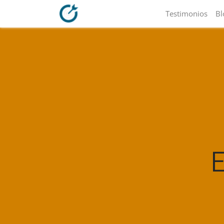
Testimonios
Bl
E