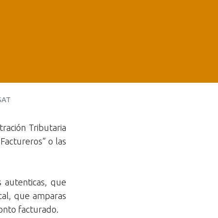
 SAT
ración Tributaria
“Factureros” o las
s autenticas, que
cal, que amparas
onto facturado.