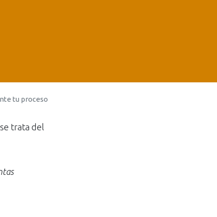
ante tu proceso
e trata del
ntas