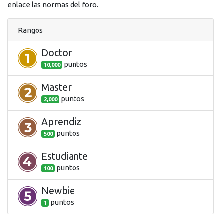
enlace las normas del foro.
Rangos
Doctor
punto
s
10,000
Master
punto
s
2,000
Aprendiz
punto
s
500
Estudiante
punto
s
100
Newbie
punto
s
1