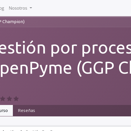
og
Nosotros
P Champion)
estión por proce
penPyme (GGP C
urso
Reseñas