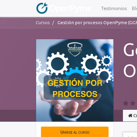
Testimonios
Bl
Cursos
Gestión por procesos OpenPyme (GG
G
O
C
Unirse al curso