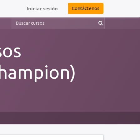
Iniciar sesión
Contáctenos
sos
hampion)