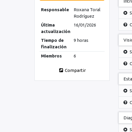
Intr
Responsable
Roxana Toral
S
Rodríguez
C
Última
16/01/2026
actualización
Visi
Tiempo de
9 horas
finalización
S
Miembros
6
C
Compartir
Est
S
C
Dia
S