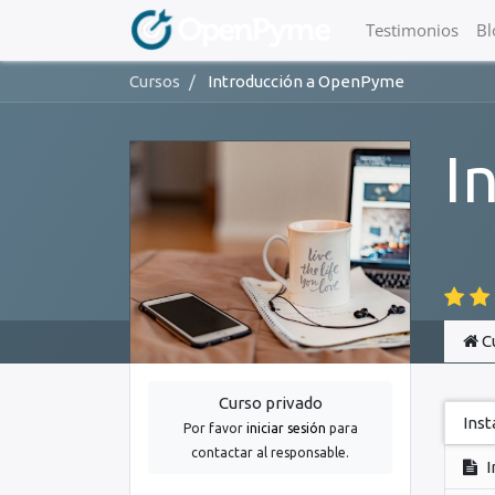
Testimonios
Bl
Cursos
Introducción a OpenPyme
I
C
Curso privado
Inst
Por favor
iniciar sesión
para
contactar al responsable.
I