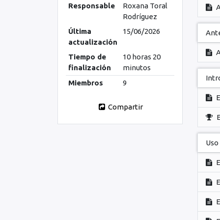
Responsable
Roxana Toral
A
Rodríguez
Última
15/06/2026
Ant
actualización
A
Tiempo de
10 horas 20
finalización
minutos
Int
Miembros
9
Compartir
Uso
E
E
E