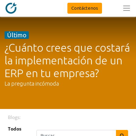
Contáctenos
Último
¿Cuánto crees que costará
la implementación de un
ERP en tu empresa?
La pregunta incómoda
Blogs:
Todos